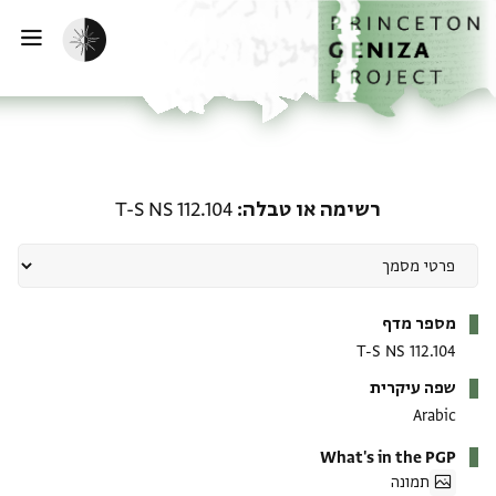
ף הבית
ילוג לתוכן
הפעלת מצב כהה
פתי
רשימה או טבלה: T-S NS 112.104
רשימה או טבלה
T-S NS 112.104
מטא-דאטא
מספר מדף
T-S NS 112.104
שפה עיקרית
Arabic
What's in the PGP
תמונה