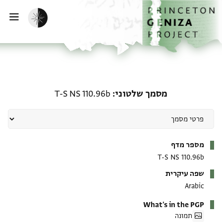
ף הבית
ילוג לתוכן
הפעלת מצב כהה
פתי
מסמך שלטוני: T-S NS 110.96b
מסמך שלטוני
T-S NS 110.96b
מטא-דאטא
מספר מדף
T-S NS 110.96b
שפה עיקרית
Arabic
What's in the PGP
תמונה