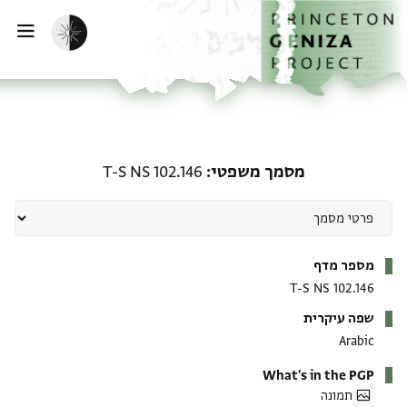
ף הבית
ילוג לתוכן
הפעלת מצב כהה
פתי
מסמך משפטי: T-S NS 102.146
מסמך משפטי
T-S NS 102.146
מטא-דאטא
מספר מדף
T-S NS 102.146
שפה עיקרית
Arabic
What's in the PGP
תמונה