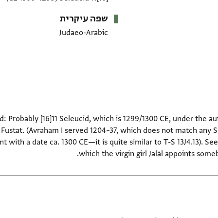
שפה עיקרית
Judaeo-Arabic
 Probably [16]11 Seleucid, which is 1299/1300 CE, under the aut
Fustat. (Avraham I served 1204–37, which does not match any Se
nt with a date ca. 1300 CE—it is quite similar to T-S 13J4.13). S
which the virgin girl Jalāl appoints som