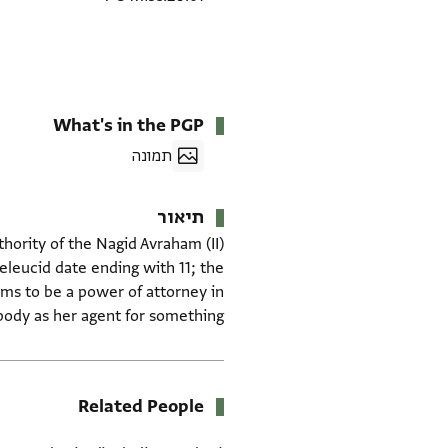
What's in the PGP
תמונה
תיאור
hority of the Nagid Avraham (II)
leucid date ending with 11; the
eems to be a power of attorney in
ebody as her agent for something.
Related People