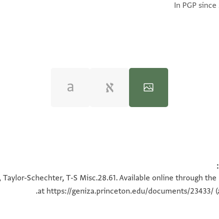
In PGP since
T-S Misc.28.61 1v
100%
 Taylor-Schechter, T-S Misc.28.61. Available online through the
at
https://geniza.princeton.edu/documents/23433/
(