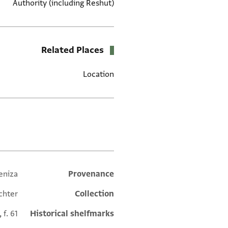
Authority (including Reshut)
Related Places
Location
תגים
eniza
Additional metadata
Provenance
chter
Collection
 f. 61
Historical shelfmarks