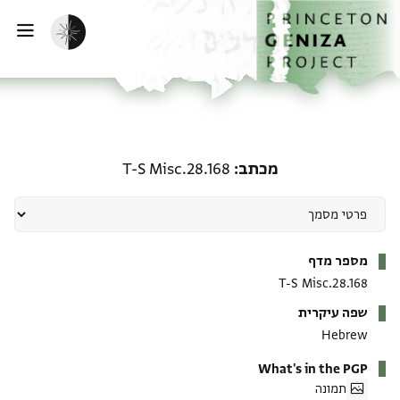
ף הבית
ילוג לתוכן
הפעלת מצב כהה
פתי
מכתב: T-S Misc.28.168
מכתב
T-S Misc.28.168
מטא-דאטא
מספר מדף
T-S Misc.28.168
שפה עיקרית
Hebrew
What's in the PGP
תמונה