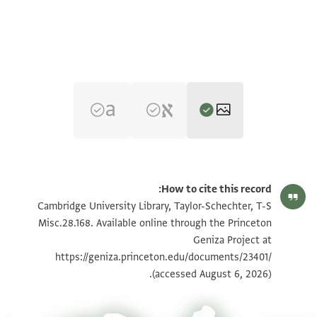
T-S Misc.28.168 1r
הגדל וסובב
How to cite this record:
T-S Misc.28.168 1v
הגדל וסובב
Cambridge University Library, Taylor-Schechter, T-S
Misc.28.168. Available online through the Princeton
Geniza Project at
תנאי היתר שימוש בתצלום
https://geniza.princeton.edu/documents/23401/
(accessed August 6, 2026).