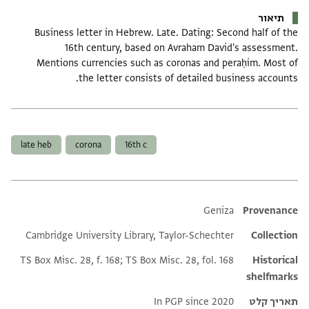
תיאור
Business letter in Hebrew. Late. Dating: Second half of the
16th century, based on Avraham David's assessment.
Mentions currencies such as coronas and peraḥim. Most of
the letter consists of detailed business accounts.
תגים
late heb
corona
16th c
Additional metadata
Geniza
Provenance
Cambridge University Library, Taylor-Schechter
Collection
TS Box Misc. 28, f. 168; TS Box Misc. 28, fol. 168
Historical
shelfmarks
תאריך קלט
In PGP since 2020