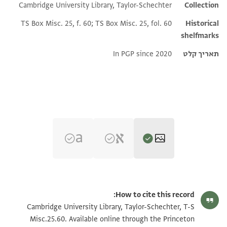
Cambridge University Library, Taylor-Schechter
Collection
TS Box Misc. 25, f. 60; TS Box Misc. 25, fol. 60
Historical
shelfmarks
תאריך קלט
In PGP since 2020
T-S Misc.25.60 1r
הגדל וסובב
How to cite this record:
T-S Misc.25.60 1v
הגדל וסובב
Cambridge University Library, Taylor-Schechter, T-S
Misc.25.60. Available online through the Princeton