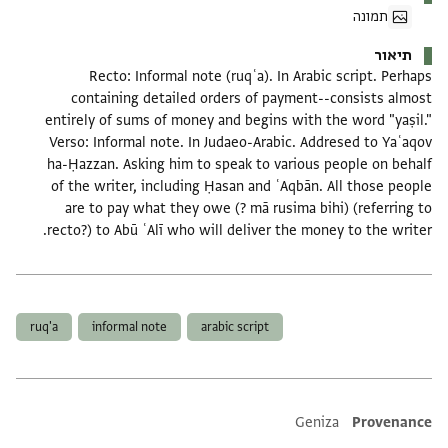
תמונה
תיאור
Recto: Informal note (ruqʿa). In Arabic script. Perhaps
containing detailed orders of payment--consists almost
entirely of sums of money and begins with the word "yaṣil."
Verso: Informal note. In Judaeo-Arabic. Addresed to Yaʿaqov
ha-Ḥazzan. Asking him to speak to various people on behalf
of the writer, including Ḥasan and ʿAqbān. All those people
are to pay what they owe (? mā rusima bihi) (referring to
recto?) to Abū ʿAlī who will deliver the money to the writer.
תגים
ruq'a
informal note
arabic script
Additional metadata
Geniza
Provenance