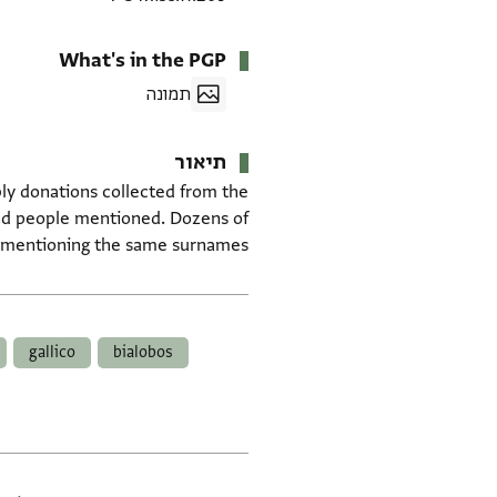
What's in the PGP
תמונה
תיאור
ably donations collected from the
and people mentioned. Dozens of
 mentioning the same surnames.
תגים
gallico
bialobos