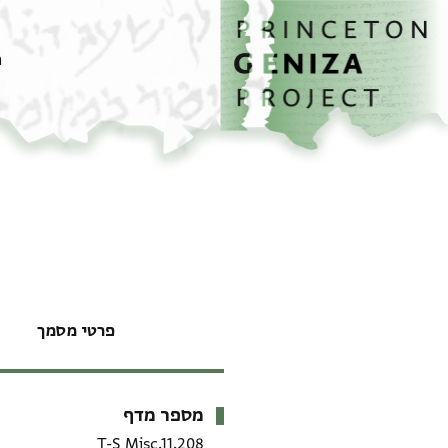
דף הבית
דילוג לתוכן
מ
פרטי מסמך
מספר מדף
מטא-דאטא
T-S Misc.11.208