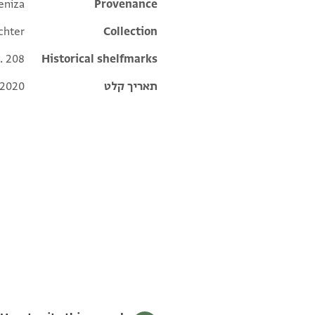
eniza
Additional metadata
Provenance
chter
Collection
l. 208
Historical shelfmarks
תאריך קלט
 2020
T-S Misc.11.208 1v
T-S Misc.11.208 1r
תנאי היתר שימוש בתצלום