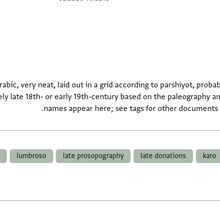
abic, very neat, laid out in a grid according to parshiyot, prob
ely late 18th- or early 19th-century based on the paleography 
names appear here; see tags for other documents
lumbroso
late prosopography
late donations
karo