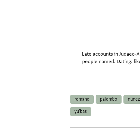
Late accounts in Judaeo-Ar
people named. Dating: lik
romano
palombo
nunez
yu'bas