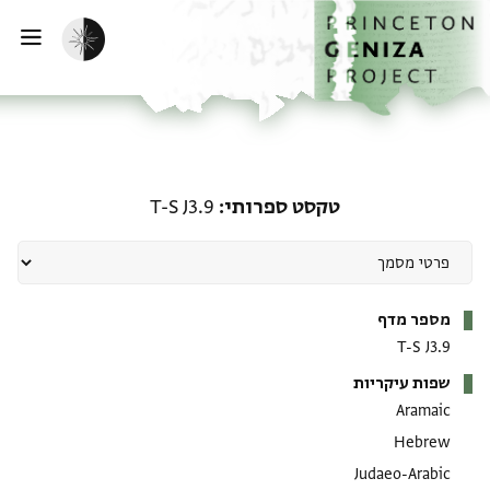
ף הבית
ילוג לתוכן
הפעלת מצב כהה
פתי
טקסט ספרותי: T-S J3.9
טקסט ספרותי
T-S J3.9
מטא-דאטא
מספר מדף
T-S J3.9
שפות עיקריות
Aramaic
Hebrew
Judaeo-Arabic