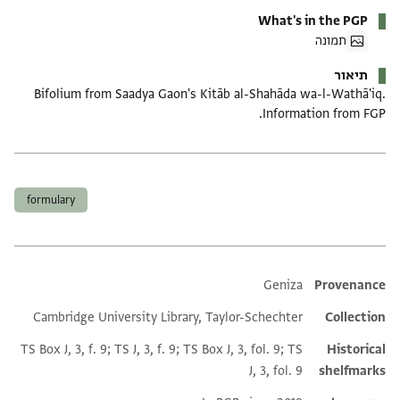
What's in the PGP
תמונה
תיאור
Bifolium from Saadya Gaon's Kitāb al-Shahāda wa-l-Wathā'iq.
Information from FGP.
תגים
formulary
Additional metadata
Geniza
Provenance
Cambridge University Library, Taylor-Schechter
Collection
TS Box J, 3, f. 9; TS J, 3, f. 9; TS Box J, 3, fol. 9; TS
Historical
J, 3, fol. 9
shelfmarks