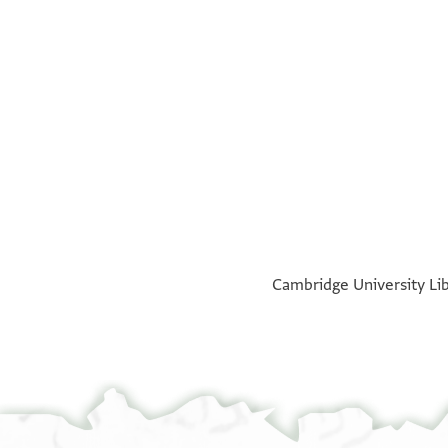
°
°
°
°
Cambridge University Libr