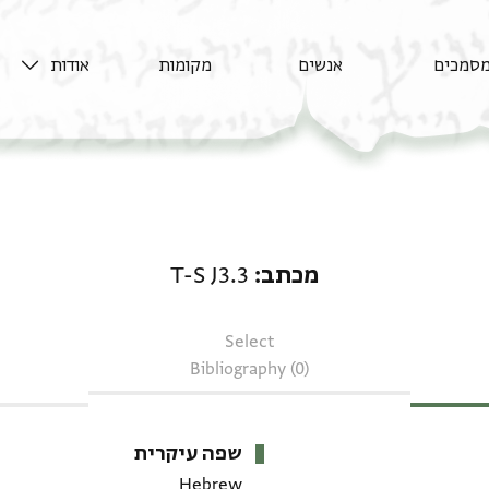
סמכים
אנשים
מקומות
אודות
מכתב: T-S J3.3
מכתב
T-S J3.3
Select
Bibliography (0)
שפה עיקרית
Hebrew