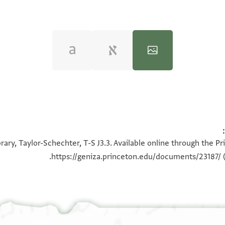
100%
100%
100%
100%
ary, Taylor-Schechter, T-S J3.3. Available online through the P
https://geniza.princeton.edu/documents/23187/
(