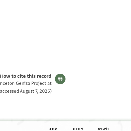
T-S J3.3 2v
T-S J3.3 2r
T-S J3.3 1v
T-S J3.3 1r
תנאי היתר שימוש בתצלום
How to cite this record:
rinceton Geniza Project at
accessed August 7, 2026).
חיפוש
אודות
עזרה