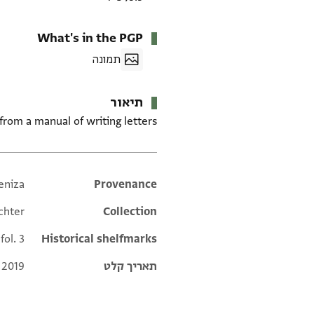
What's in the PGP
תמונה
תיאור
from a manual of writing letters.
eniza
Additional metadata
Provenance
chter
Collection
 fol. 3
Historical shelfmarks
תאריך קלט
 2019