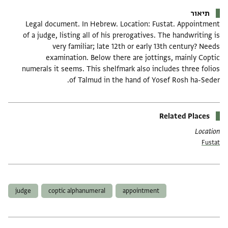
תיאור
Legal document. In Hebrew. Location: Fustat. Appointment
of a judge, listing all of his prerogatives. The handwriting is
very familiar; late 12th or early 13th century? Needs
examination. Below there are jottings, mainly Coptic
numerals it seems. This shelfmark also includes three folios
of Talmud in the hand of Yosef Rosh ha-Seder.
Related Places
Location
Fustat
תגים
judge
coptic alphanumeral
appointment