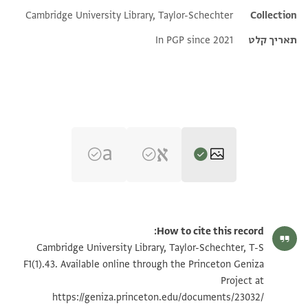
Cambridge University Library, Taylor-Schechter
Additional metadata
Collection
תאריך קלט
In PGP since 2021
T-S F1(1).43 1v
הגדל וסובב
How to cite this record:
T-S F1(1).43 1r
הגדל וסובב
Cambridge University Library, Taylor-Schechter, T-S
F1(1).43. Available online through the Princeton Geniza
T-S F1(1).43 2r
הגדל וסובב
Project at
https://geniza.princeton.edu/documents/23032/
T-S F1(1).43 2v
הגדל וסובב