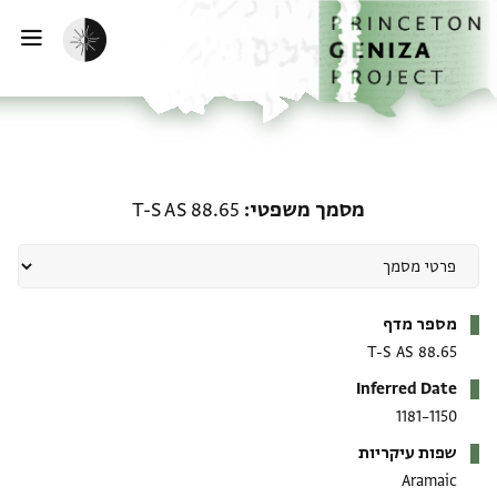
ף הבית
ילוג לתוכן
הפעלת מצב כהה
פתי
מסמך משפטי: T-S AS 88.65
מסמך משפטי
T-S AS 88.65
מטא-דאטא
מספר מדף
T-S AS 88.65
Inferred Date
1150–1181
שפות עיקריות
Aramaic