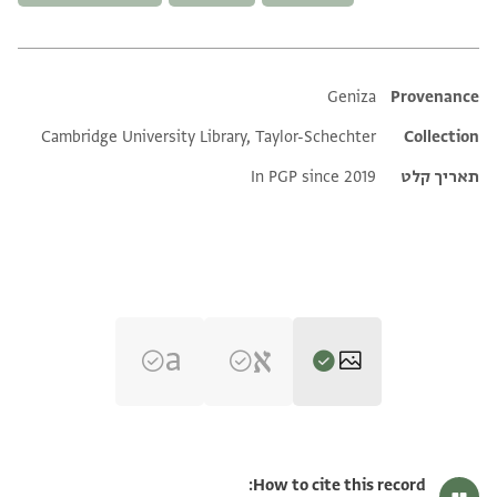
Additional metadata
Geniza
Provenance
Cambridge University Library, Taylor-Schechter
Collection
תאריך קלט
In PGP since 2019
T-S AS 88.65 1r
הגדל וסובב
How to cite this record: