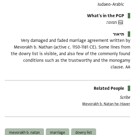
Judaeo-Arabic
What's in the PGP
תמונה
תיאור
Very damaged and faded marriage agreement written by
Mevorakh b. Nathan (active c. 1150-1181 CE). Some lines from
the dowry list is visible, and also few of the commonly found
conditions such as the trustworthy and the monogamy
clause. AA
Related People
Scribe
Mevorakh b. Natan he-Ḥaver
תגים
mevorakh b. natan
marriage
dowry list