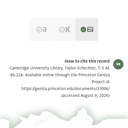
T-S AS 86.228 1r
הגדל וסובב
How to cite this record:
T-S AS 86.228 1v
הגדל וסובב
Cambridge University Library, Taylor-Schechter, T-S AS
86.228. Available online through the Princeton Geniza
Project at
תנאי היתר שימוש בתצלום
https://geniza.princeton.edu/documents/23006/
(accessed August 9, 2026).