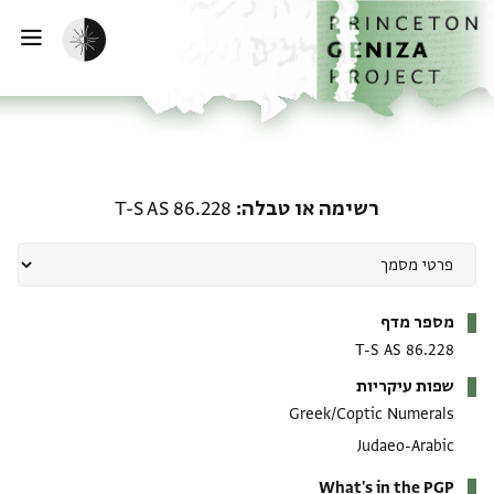
ף הבית
ילוג לתוכן
הפעלת מצב כהה
פתי
רשימה או טבלה: T-S AS 86.228
רשימה או טבלה
T-S AS 86.228
מטא-דאטא
מספר מדף
T-S AS 86.228
שפות עיקריות
Greek/Coptic Numerals
Judaeo-Arabic
What's in the PGP