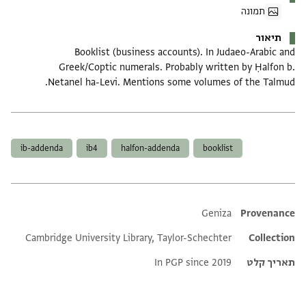
תמונה
תיאור
Booklist (business accounts). In Judaeo-Arabic and
Greek/Coptic numerals. Probably written by Ḥalfon b.
Netanel ha-Levi. Mentions some volumes of the Talmud.
תגים
ib-addenda
ib4
halfon-addenda
booklist
Additional metadata
Geniza
Provenance
Cambridge University Library, Taylor-Schechter
Collection
תאריך קלט
In PGP since 2019