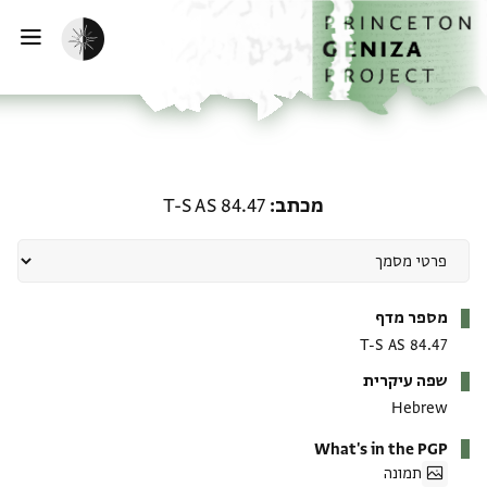
ף הבית
ילוג לתוכן
הפעלת מצב כהה
פתי
מכתב: T-S AS 84.47
מכתב
T-S AS 84.47
מטא-דאטא
מספר מדף
T-S AS 84.47
שפה עיקרית
Hebrew
What's in the PGP
תמונה