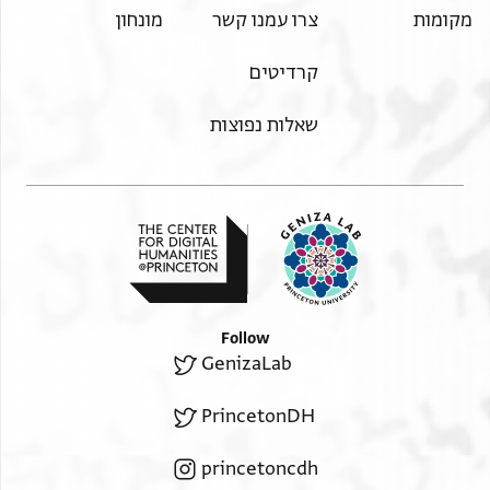
מקומות
צרו עמנו קשר
מונחון
קרדיטים
שאלות נפוצות
Follow
GenizaLab
PrincetonDH
princetoncdh