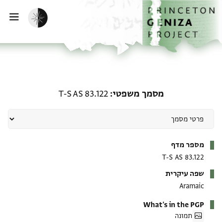
ף הבית
ילוג לתוכן
הפעלת מצב כהה
פתי
מסמך משפטי: T-S AS 83.122
מסמך משפטי
T-S AS 83.122
מטא-דאטא
מספר מדף
T-S AS 83.122
שפה עיקרית
Aramaic
What's in the PGP
תמונה