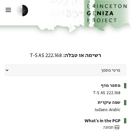
ף הבית
ילוג לתוכן
הפעלת מצב כהה
פתי
רשימה או טבלה: T-S AS 222.168
רשימה או טבלה
T-S AS 222.168
מטא-דאטא
מספר מדף
T-S AS 222.168
שפה עיקרית
Judaeo-Arabic
What's in the PGP
תמונה