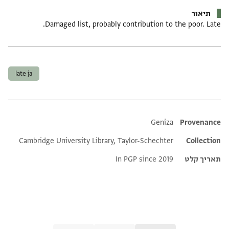
תיאור
Damaged list, probably contribution to the poor. Late.
תגים
late ja
Additional metadata
Geniza
Provenance
Cambridge University Library, Taylor-Schechter
Collection
תאריך קלט
In PGP since 2019