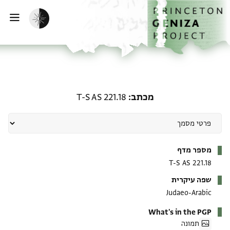
ף הבית
ילוג לתוכן
הפעלת מצב כהה
פתי
מכתב: T-S AS 221.18
מכתב
T-S AS 221.18
מטא-דאטא
מספר מדף
T-S AS 221.18
שפה עיקרית
Judaeo-Arabic
What's in the PGP
תמונה