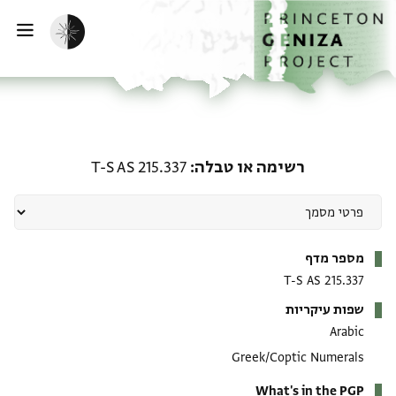
ף הבית
ילוג לתוכן
הפעלת מצב כהה
פתי
רשימה או טבלה: T-S AS 215.337
רשימה או טבלה
T-S AS 215.337
מטא-דאטא
מספר מדף
T-S AS 215.337
שפות עיקריות
Arabic
Greek/Coptic Numerals
What's in the PGP