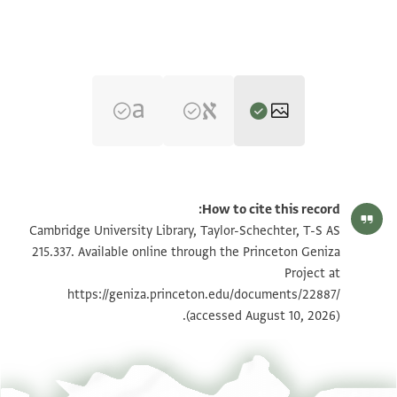
T-S AS 215.337 1r
הגדל וסובב
How to cite this record:
T-S AS 215.337 1v
הגדל וסובב
Cambridge University Library, Taylor-Schechter, T-S AS
215.337. Available online through the Princeton Geniza
Project at
תנאי היתר שימוש בתצלום
https://geniza.princeton.edu/documents/22887/
(accessed August 10, 2026).