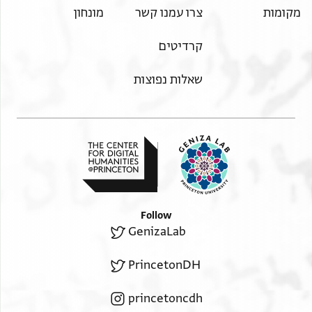
מקומות
צרו עמנו קשר
מונחון
קרדיטים
שאלות נפוצות
Follow
GenizaLab
PrincetonDH
princetoncdh