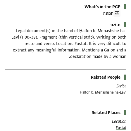
What's in the PGP
תמונה
תיאור
Legal document(s) in the hand of Ḥalfon b. Menashshe ha-
Levi (1100–38). Fragment (thin vertical strip). Writing on both
recto and verso. Location: Fustat. It is very difficult to
extract any meaningful information. Mentions a Gaʾon and a
declaration made by a woman.
Related People
Scribe
Ḥalfon b. Menashshe ha-Levi
Related Places
Location
Fustat