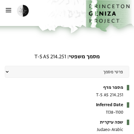
ף הבית
ילוג לתוכן
הפעלת מצב כהה
פתי
מסמך משפטי: T-S AS 214.251
מסמך משפטי
T-S AS 214.251
מטא-דאטא
מספר מדף
T-S AS 214.251
Inferred Date
1100–1138
שפה עיקרית
Judaeo-Arabic