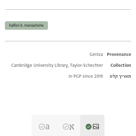
תגים
halfon b. menashshe
Additional metadata
Geniza
Provenance
Cambridge University Library, Taylor-Schechter
Collection
תאריך קלט
In PGP since 2019