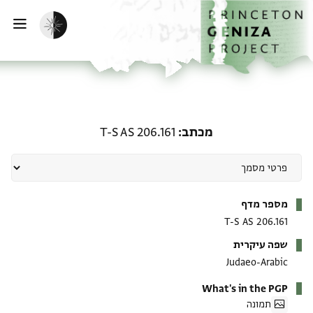
ף הבית
ילוג לתוכן
הפעלת מצב כהה
פתי
מכתב: T-S AS 206.161
מכתב
T-S AS 206.161
מטא-דאטא
מספר מדף
T-S AS 206.161
שפה עיקרית
Judaeo-Arabic
What's in the PGP
תמונה