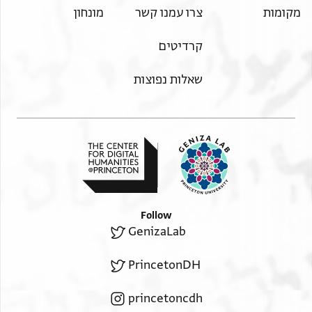
מקומות
צרו עמנו קשר
מונחון
קרדיטים
שאלות נפוצות
Follow
GenizaLab
PrincetonDH
princetoncdh