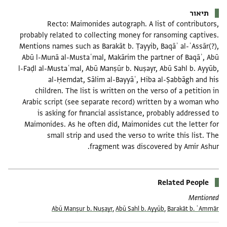
תיאור
Recto: Maimonides autograph. A list of contributors,
probably related to collecting money for ransoming captives.
Mentions names such as Barakāt b. Ṭayyib, Baqāʾ al-ʿAssār(?),
Abū l-Munā al-Mustaʿmal, Makārim the partner of Baqāʾ, Abū
l-Faḍl al-Mustaʿmal, Abū Manṣūr b. Nuṣayr, Abū Sahl b. Ayyūb,
al-Ḥemdat, Sālim al-Bayyāʿ, Hiba al-Ṣabbāgh and his
children. The list is written on the verso of a petition in
Arabic script (see separate record) written by a woman who
is asking for financial assistance, probably addressed to
Maimonides. As he often did, Maimonides cut the letter for
small strip and used the verso to write this list. The
fragment was discovered by Amir Ashur.
Related People
Mentioned
Abū Manṣur b. Nuṣayr
,
Abū Sahl b. Ayyūb
,
Barakāt b. ʿAmmār