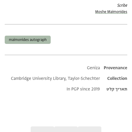
Scribe
Moshe Maimonides
תגים
maimonides autograph
Additional metadata
Geniza
Provenance
Cambridge University Library, Taylor-Schechter
Collection
תאריך קלט
In PGP since 2019