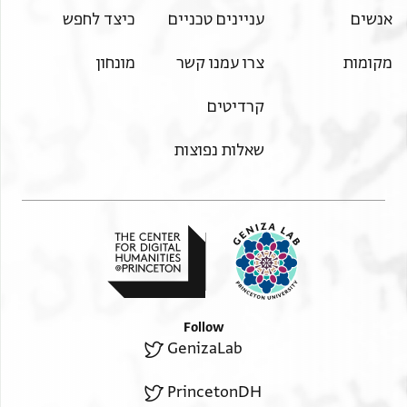
מכארם שריך בקא
Makārim, Baqā’s partner—
אנשים
עניינים טכניים
כיצד לחפש
דינאר
one dinar.
אבו אלפצל אלמסתעמל
Abū l-Faḍl the government official—
מקומות
צרו עמנו קשר
מונחון
דינאר
one dinar.
אבו מנצור בן נציר
Abū Manṣūr b. Nuṣayr—
קרדיטים
דינארין
two dinars.
Abū Sahl b. Ayyūb—one half.
אבו סהל בן איוב נצף
שאלות נפוצות
The ‘delight’—one half and one quarter.
אלחמדת נצף ורבע
Sālim the seller—one half.
סאלם אלביאע נצף
Hiba the dyer and his children—one half.
הבה אלצבאג ואולאדה נצף
Follow
GenizaLab
PrincetonDH