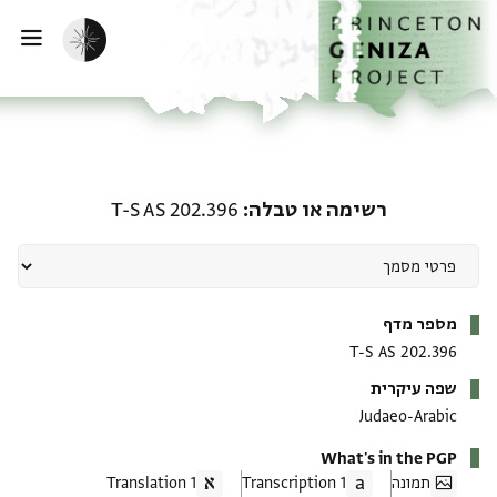
ף הבית
ילוג לתוכן
הפעלת מצב כהה
פתי
רשימה או טבלה: T-S AS 202.396
רשימה או טבלה
T-S AS 202.396
מטא-דאטא
מספר מדף
T-S AS 202.396
שפה עיקרית
Judaeo-Arabic
What's in the PGP
תמונה
1 Transcription
1 Translation