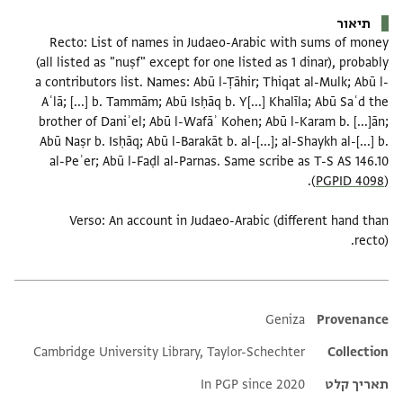
תיאור
Recto: List of names in Judaeo-Arabic with sums of money
(all listed as "nuṣf" except for one listed as 1 dinar), probably
a contributors list. Names: Abū l-Ṭāhir; Thiqat al-Mulk; Abū l-
Aʿlā; [...] b. Tammām; Abū Isḥāq b. Y[...] Khalīla; Abū Saʿd the
brother of Daniʾel; Abū l-Wafāʾ Kohen; Abū l-Karam b. [...]ān;
Abū Naṣr b. Isḥāq; Abū l-Barakāt b. al-[...]; al-Shaykh al-[...] b.
al-Peʾer; Abū l-Faḍl al-Parnas. Same scribe as T-S AS 146.10
(
PGPID 4098
Verso: An account in Judaeo-Arabic (different hand than
recto).
Additional metadata
Geniza
Provenance
Cambridge University Library, Taylor-Schechter
Collection
תאריך קלט
In PGP since 2020