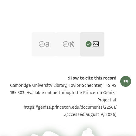
T-S AS 185.303 1r
הגדל וסובב
How to cite this record:
T-S AS 185.303 1v
הגדל וסובב
Cambridge University Library, Taylor-Schechter, T-S AS
185.303. Available online through the Princeton Geniza
Project at
תנאי היתר שימוש בתצלום
https://geniza.princeton.edu/documents/22561/
(accessed August 9, 2026).