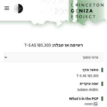
ף הבית
ילוג לתוכן
הפעלת מצב כהה
פתי
רשימה או טבלה: T-S AS 185.303
רשימה או טבלה
T-S AS 185.303
מטא-דאטא
מספר מדף
T-S AS 185.303
שפה עיקרית
Judaeo-Arabic
What's in the PGP
תמונה