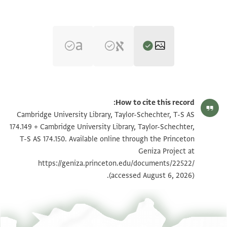
T-S AS 174.149 1r
הגדל וסובב
How to cite this record:
T-S AS 174.149 1v
הגדל וסובב
Cambridge University Library, Taylor-Schechter, T-S AS
174.149 + Cambridge University Library, Taylor-Schechter,
T-S AS 174.150 1r
הגדל וסובב
T-S AS 174.150. Available online through the Princeton
Geniza Project at
T-S AS 174.150 1v
הגדל וסובב
https://geniza.princeton.edu/documents/22522/
(accessed August 6, 2026).
תנאי היתר שימוש בתצלום