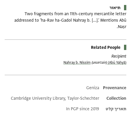
תיאור
Two fragments from an 11th-century mercantile letter
addressed to 'ha-Rav ha-Gadol Nahray b. [...].' Mentions Abū
Naṣr.
Related People
Recipient
(uncertain)
(Abū Yaḥyā) Nahray b. Nissim
Additional metadata
Geniza
Provenance
Cambridge University Library, Taylor-Schechter
Collection
תאריך קלט
In PGP since 2019