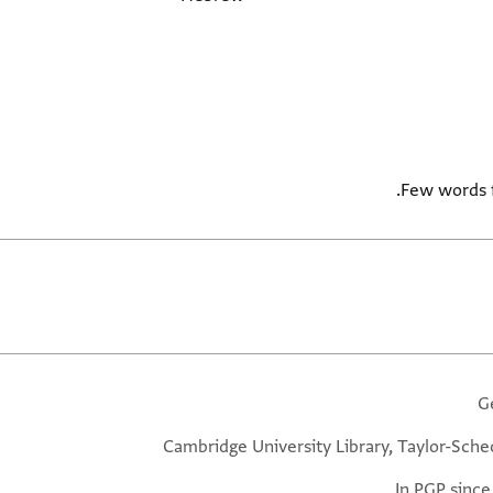
Few words f
G
Cambridge University Library, Taylor-Sche
In PGP since