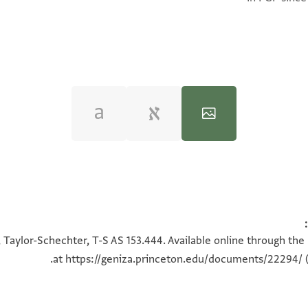
100%
100%
 Taylor-Schechter, T-S AS 153.444. Available online through the
at
https://geniza.princeton.edu/documents/22294/
(