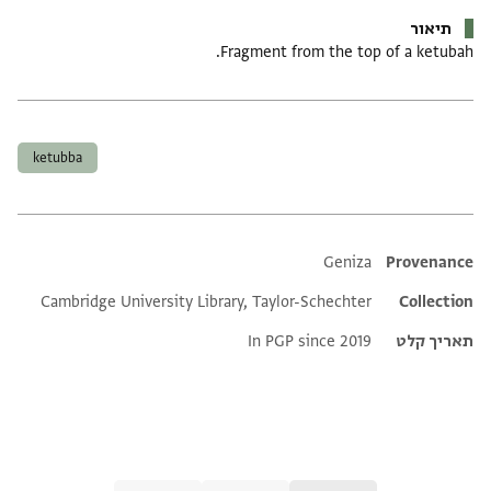
תיאור
Fragment from the top of a ketubah.
תגים
ketubba
Additional metadata
Geniza
Provenance
Cambridge University Library, Taylor-Schechter
Collection
תאריך קלט
In PGP since 2019