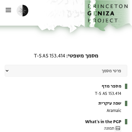
ף הבית
ילוג לתוכן
הפעלת מצב כהה
פתי
מסמך משפטי: T-S AS 153.414
מסמך משפטי
T-S AS 153.414
מטא-דאטא
מספר מדף
T-S AS 153.414
שפה עיקרית
Aramaic
What's in the PGP
תמונה