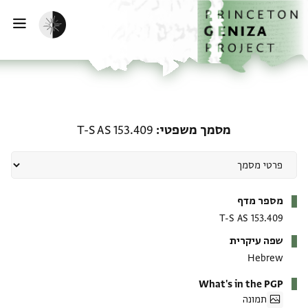
ף הבית
ילוג לתוכן
הפעלת מצב כהה
פתי
מסמך משפטי: T-S AS 153.409
מסמך משפטי
T-S AS 153.409
מטא-דאטא
מספר מדף
T-S AS 153.409
שפה עיקרית
Hebrew
What's in the PGP
תמונה