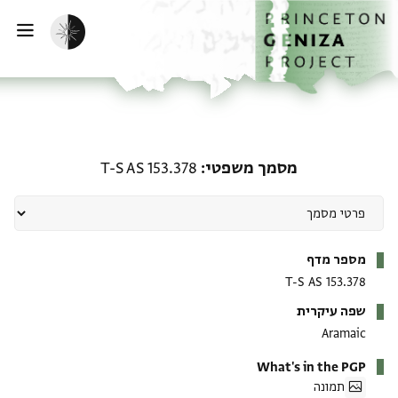
ף הבית
ילוג לתוכן
הפעלת מצב כהה
פתי
מסמך משפטי: T-S AS 153.378
מסמך משפטי
T-S AS 153.378
מטא-דאטא
מספר מדף
T-S AS 153.378
שפה עיקרית
Aramaic
What's in the PGP
תמונה