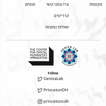
מקומות
צרו עמנו קשר
מונחון
קרדיטים
שאלות נפוצות
Follow
GenizaLab
PrincetonDH
princetoncdh