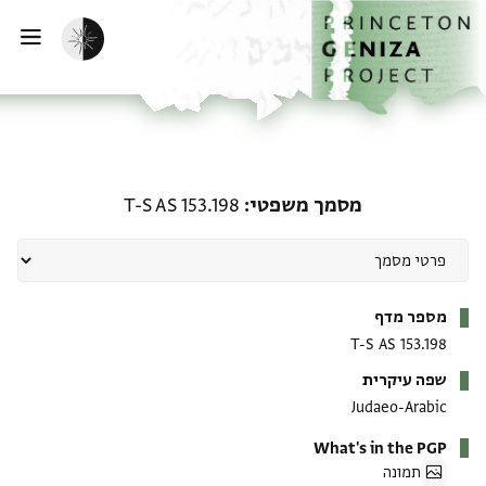
ף הבית
ילוג לתוכן
הפעלת מצב כהה
פתי
מסמך משפטי: T-S AS 153.198
מסמך משפטי
T-S AS 153.198
מטא-דאטא
מספר מדף
T-S AS 153.198
שפה עיקרית
Judaeo-Arabic
What's in the PGP
תמונה