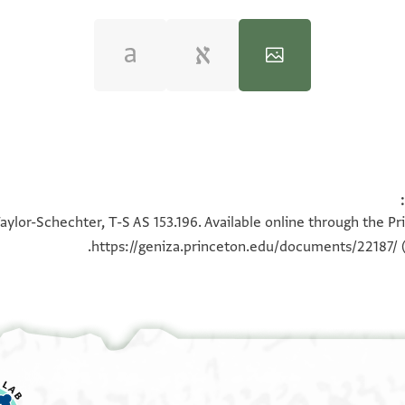
100%
100%
aylor-Schechter, T-S AS 153.196. Available online through the Pr
https://geniza.princeton.edu/documents/22187/
(