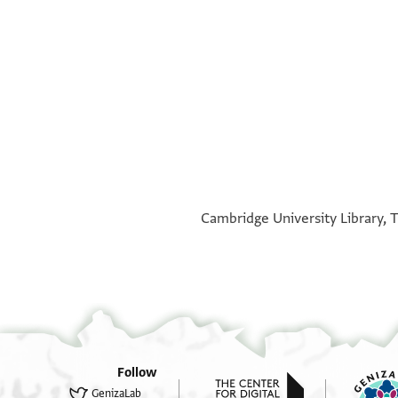
°
°
Cambridge University Library, T
Follow
GenizaLab