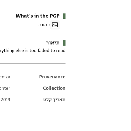
What's in the PGP
תמונה
תיאור
ything else is too faded to read.
eniza
Additional metadata
Provenance
chter
Collection
תאריך קלט
 2019