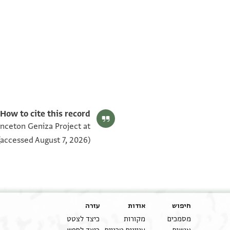
T-S AS 153.196 1v
T-S AS 153.196 1r
תנאי היתר שימוש בתצלום
How to cite this record:
inceton Geniza Project at
accessed August 7, 2026).
חיפוש
אודות
עזרה
מסמכים
מקורות
כיצד לצטט