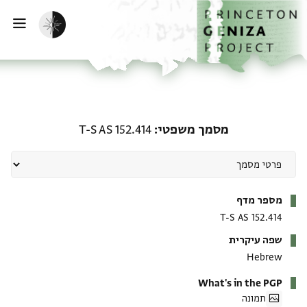
ף הבית
ילוג לתוכן
הפעלת מצב כהה
פתי
מסמך משפטי: T-S AS 152.414
מסמך משפטי
T-S AS 152.414
מטא-דאטא
מספר מדף
T-S AS 152.414
שפה עיקרית
Hebrew
What's in the PGP
תמונה