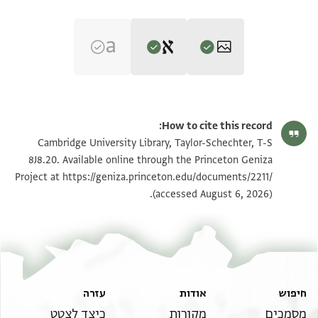
Editor: Goitein, S. D.
T-S 8J8.20 1r
הגדל וסובב
S. D. Goitein's unpublished edition (1950–85).
How to cite this record:
אן גמיע אלנדוניא אלדי תכניס הגברת סת אל אל
T-S 8J8.20 1v
הגדל וסובב
Cambridge University Library, Taylor-Schechter, T-S
בת רבנו יהודה דודו שצ כלתא דא אן אנתקלת
8J8.20. Available online through the Princeton Geniza
https://geniza.princeton.edu/documents/2211/
בעד מ טויל אלי חיי העול הבא בלא ולד לא דכר
Project at
תנאי היתר שימוש בתצלום
(accessed August 6, 2026).
ולא אנתי יעוד נצף אלנדוניא שהוא כתוב
בזה השטר לאבי הכלה או לירתוהי בתרוהי
חיפוש
אודות
עזרה
מסמכים
מקורות
כיצד לצטט