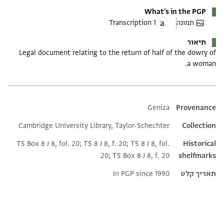
What's in the PGP
תמונה
1 Transcription
תיאור
Legal document relating to the return of half of the dowry of
a woman.
Additional metadata
Geniza
Provenance
Cambridge University Library, Taylor-Schechter
Collection
TS Box 8 J 8, fol. 20; TS 8 J 8, f. 20; TS 8 J 8, fol.
Historical
20; TS Box 8 J 8, f. 20
shelfmarks
תאריך קלט
In PGP since 1990