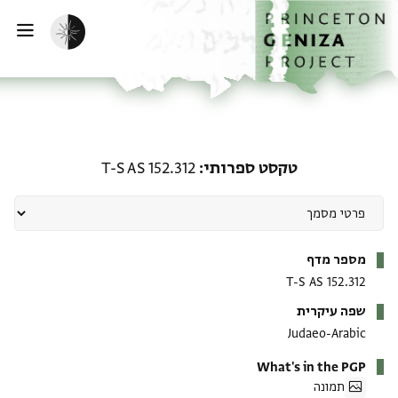
ף הבית
ילוג לתוכן
הפעלת מצב כהה
פתי
טקסט ספרותי: T-S AS 152.312
טקסט ספרותי
T-S AS 152.312
מטא-דאטא
מספר מדף
T-S AS 152.312
שפה עיקרית
Judaeo-Arabic
What's in the PGP
תמונה