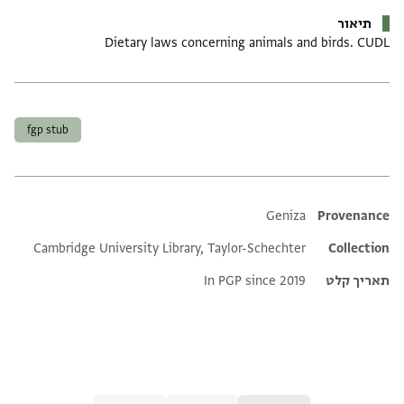
תיאור
Dietary laws concerning animals and birds. CUDL
תגים
fgp stub
Additional metadata
Geniza
Provenance
Cambridge University Library, Taylor-Schechter
Collection
תאריך קלט
In PGP since 2019