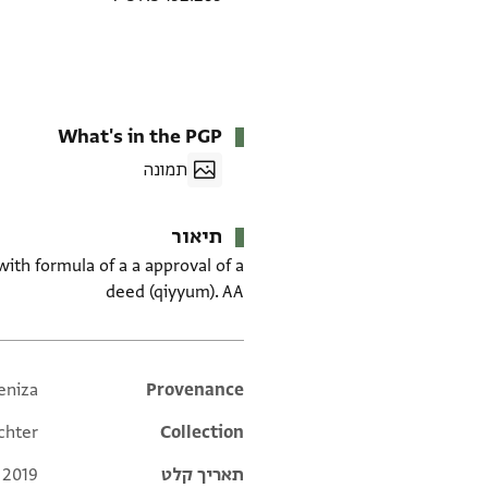
What's in the PGP
תמונה
תיאור
with formula of a a approval of a
deed (qiyyum). AA
eniza
Additional metadata
Provenance
chter
Collection
תאריך קלט
 2019