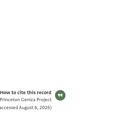
T-S AS 152.285 1v
T-S AS 152.285 1r
תנאי היתר שימוש בתצלום
How to cite this record:
 Princeton Geniza Project
accessed August 6, 2026).