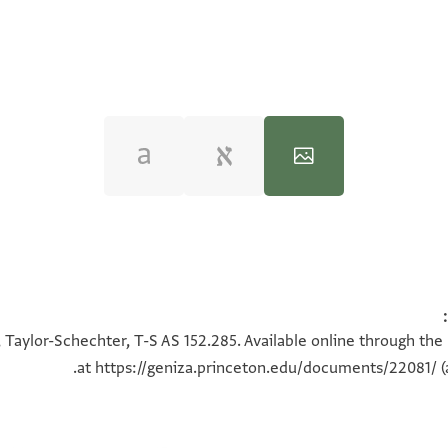
100%
100%
 Taylor-Schechter, T-S AS 152.285. Available online through the
at
https://geniza.princeton.edu/documents/22081/
(