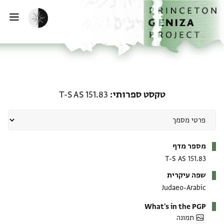
ף הבית
ילוג לתוכן
הפעלת מצב כהה
פתי
טקסט ספרותי: T-S AS 151.83
טקסט ספרותי
T-S AS 151.83
מטא-דאטא
מספר מדף
T-S AS 151.83
שפה עיקרית
Judaeo-Arabic
What's in the PGP
תמונה