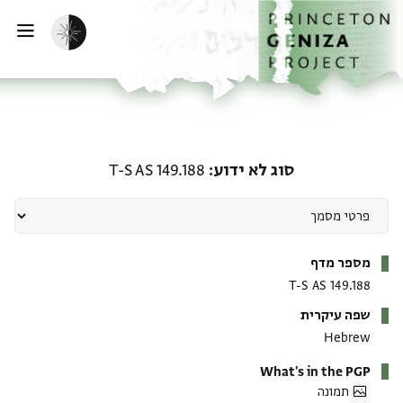
ף הבית
ילוג לתוכן
הפעלת מצב כהה
פתי
סוג לא ידוע: T-S AS 149.188
סוג לא ידוע
T-S AS 149.188
מטא-דאטא
מספר מדף
T-S AS 149.188
שפה עיקרית
Hebrew
What's in the PGP
תמונה