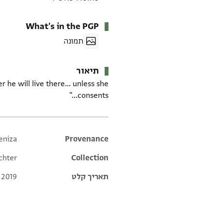
What's in the PGP
תמונה
תיאור
 he will live there... unless she
consents..."
eniza
Additional metadata
Provenance
chter
Collection
תאריך קלט
 2019