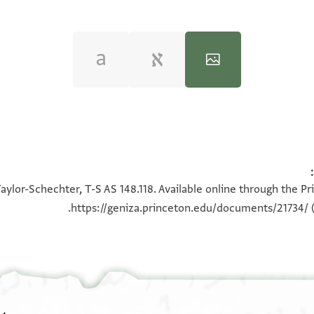
100%
100%
aylor-Schechter, T-S AS 148.118. Available online through the Pr
https://geniza.princeton.edu/documents/21734/
(