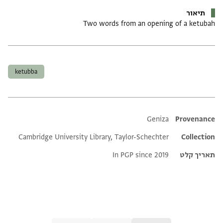
תיאור
Two words from an opening of a ketubah
תגים
ketubba
Additional metadata
Geniza
Provenance
Cambridge University Library, Taylor-Schechter
Collection
תאריך קלט
In PGP since 2019