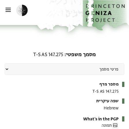
ף הבית
ילוג לתוכן
הפעלת מצב כהה
פתי
מסמך משפטי: T-S AS 147.275
מסמך משפטי
T-S AS 147.275
מטא-דאטא
מספר מדף
T-S AS 147.275
שפה עיקרית
Hebrew
What's in the PGP
תמונה