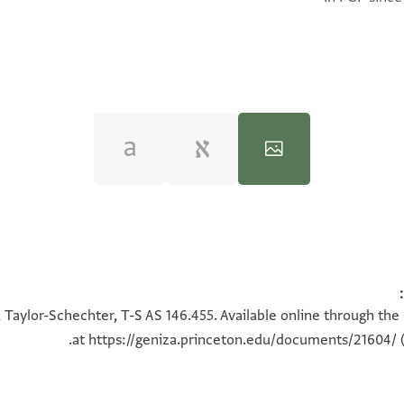
100%
100%
 Taylor-Schechter, T-S AS 146.455. Available online through the
at
https://geniza.princeton.edu/documents/21604/
(