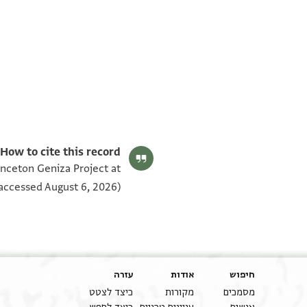
T-S AS 146.251 1v
T-S AS 146.251 1r
תנאי היתר שימוש בתצלום
How to cite this record:
inceton Geniza Project at
accessed August 6, 2026).
חיפוש
אודות
עזרה
מסמכים
מקורות
כיצד לצטט