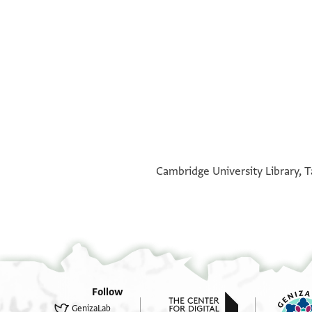
°
°
Cambridge University Library, T
Follow
GenizaLab