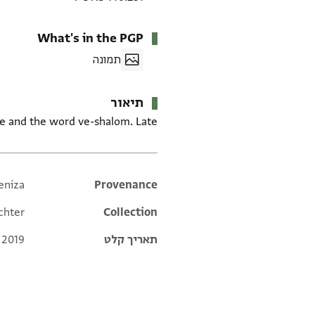
What's in the PGP
תמונה
תיאור
ce and the word ve-shalom. Late.
eniza
Additional metadata
Provenance
chter
Collection
תאריך קלט
 2019