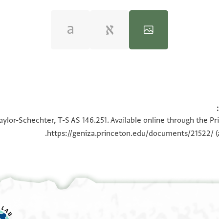
100%
100%
aylor-Schechter, T-S AS 146.251. Available online through the Pr
https://geniza.princeton.edu/documents/21522/
(