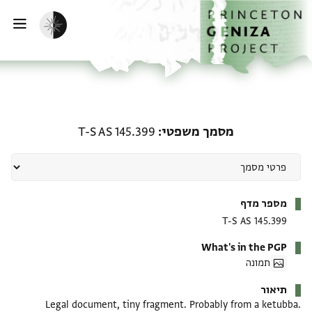
ף הבית
ילוג לתוכן
הפעלת מצב כהה
פתי
מסמך משפטי: T-S AS 145.399
מסמך משפטי
T-S AS 145.399
מטא-דאטא
מספר מדף
T-S AS 145.399
What's in the PGP
תמונה
תיאור
Legal document, tiny fragment. Probably from a ketubba.