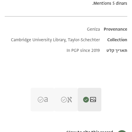
Mentions 5 dinars.
Additional metadata
Geniza
Provenance
Cambridge University Library, Taylor-Schechter
Collection
תאריך קלט
In PGP since 2019
T-S AS 145.399 1r
הגדל וסובב