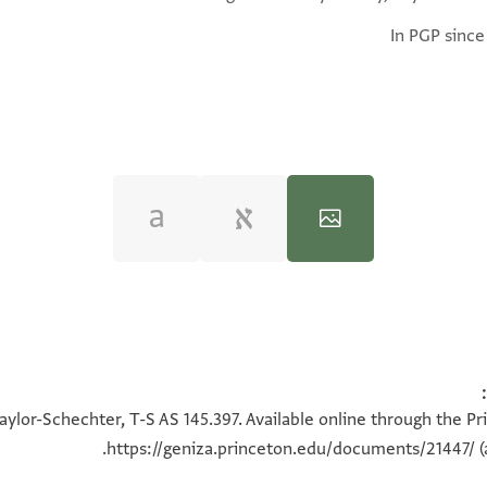
In PGP since
100%
100%
aylor-Schechter, T-S AS 145.397. Available online through the Pr
https://geniza.princeton.edu/documents/21447/
(