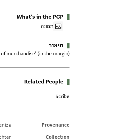
What's in the PGP
תמונה
תיאור
of merchandise' (in the margin).
Related People
Scribe
eniza
Additional metadata
Provenance
chter
Collection