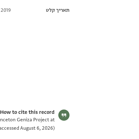
תאריך קלט
 2019
T-S AS 145.397 1v
T-S AS 145.397 1r
תנאי היתר שימוש בתצלום
How to cite this record:
inceton Geniza Project at
accessed August 6, 2026).