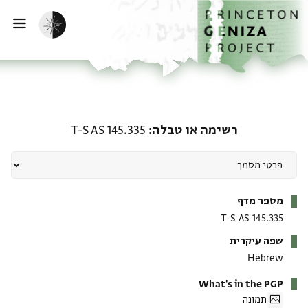
ף הבית
ילוג לתוכן
הפעלת מצב כהה
פתי
רשימה או טבלה: T-S AS 145.335
רשימה או טבלה
T-S AS 145.335
מטא-דאטא
מספר מדף
T-S AS 145.335
שפה עיקרית
Hebrew
What's in the PGP
תמונה