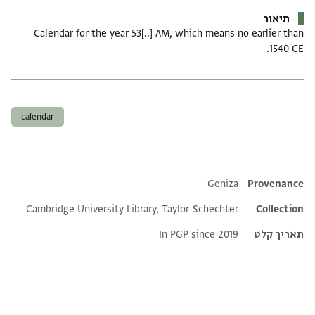
תיאור
Calendar for the year 53[..] AM, which means no earlier than
1540 CE.
תגים
calendar
Additional metadata
Geniza
Provenance
Cambridge University Library, Taylor-Schechter
Collection
תאריך קלט
In PGP since 2019