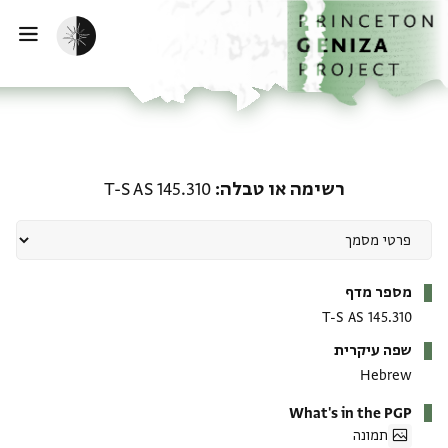
ף הבית
ילוג לתוכן
הפעלת מצב כהה
פתי
רשימה או טבלה: T-S AS 145.310
רשימה או טבלה
T-S AS 145.310
מטא-דאטא
מספר מדף
T-S AS 145.310
שפה עיקרית
Hebrew
What's in the PGP
תמונה