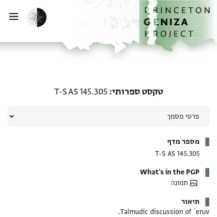
ף הבית
ילוג לתוכן
הפעלת מצב כהה
פתי
טקסט ספרותי: T-S AS 145.305
טקסט ספרותי
T-S AS 145.305
מטא-דאטא
מספר מדף
T-S AS 145.305
What's in the PGP
תמונה
תיאור
Talmudic discussion of ʿeruv.