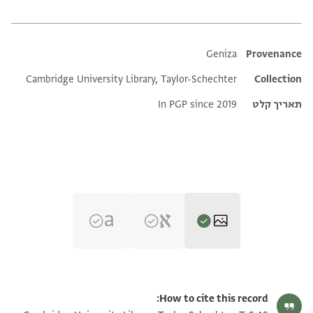
Additional metadata
Geniza
Provenance
Cambridge University Library, Taylor-Schechter
Collection
תאריך קלט
In PGP since 2019
T-S AS 145.305 1r
הגדל וסובב
How to cite this record: