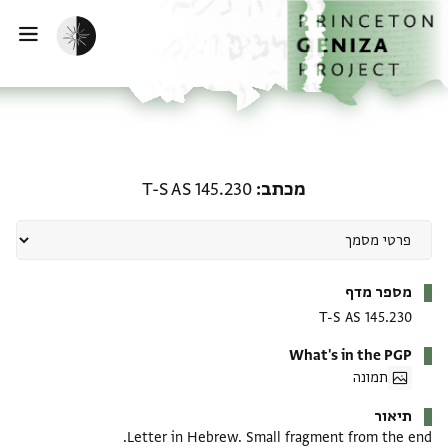
ף הבית
ילוג לתוכן
הפעלת מצב כהה
פתי
מכתב: T-S AS 145.230
מכתב
T-S AS 145.230
מטא-דאטא
מספר מדף
T-S AS 145.230
What's in the PGP
תמונה
תיאור
Letter in Hebrew. Small fragment from the end.