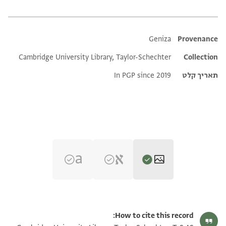
Additional metadata
Geniza
Provenance
Cambridge University Library, Taylor-Schechter
Collection
תאריך קלט
In PGP since 2019
T-S AS 145.230 1r
הגדל וסובב
How to cite this record: