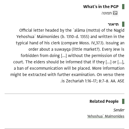
What's in the PGP
תמונה
תיאור
Official letter headed by the ʿalāma (motto) of the Nagid
Yehoshuaʿ Maimonides (b. 1310–d. 1355) and written in the
typical hand of his clerk (compare Moss. IV,37.1). Issuing an
order about a suwayqa (little market?). Every Jew is
forbidden from doing [...] without the permission of the
court. The elders should be informed that if they [...] or [...],
a ban of excommunication will be placed. More information
might be extracted with further examination. On verso there
is Zechariah 1:16–17; 8:7–8. AA. ASE.
Related People
Sender
Yehoshuaʿ Maimonides