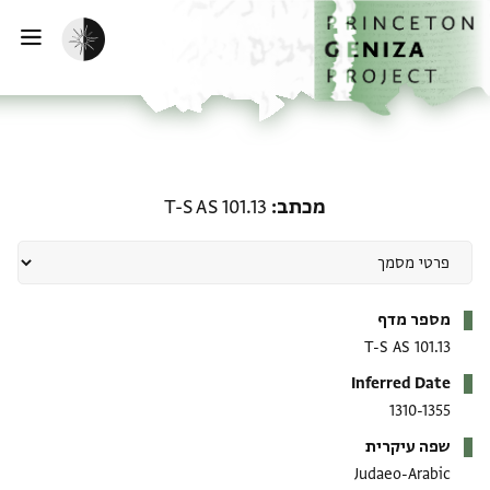
ף הבית
ילוג לתוכן
הפעלת מצב כהה
פתי
מכתב: T-S AS 101.13
מכתב
T-S AS 101.13
מטא-דאטא
מספר מדף
T-S AS 101.13
Inferred Date
1310-1355
שפה עיקרית
Judaeo-Arabic