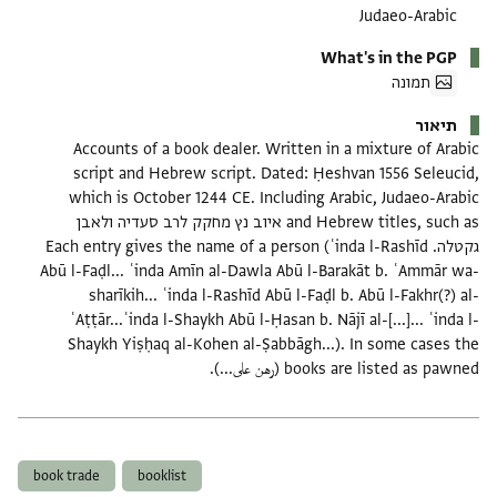
Judaeo-Arabic
What's in the PGP
תמונה
תיאור
Accounts of a book dealer. Written in a mixture of Arabic
script and Hebrew script. Dated: Ḥeshvan 1556 Seleucid,
which is October 1244 CE. Including Arabic, Judaeo-Arabic
and Hebrew titles, such as איוב נץ מחקק לרב סעדיה ולאבן
גקטלה. Each entry gives the name of a person (ʿinda l-Rashīd
Abū l-Faḍl... ʿinda Amīn al-Dawla Abū l-Barakāt b. ʿAmmār wa-
sharīkih... ʿinda l-Rashīd Abū l-Faḍl b. Abū l-Fakhr(?) al-
ʿAṭṭār...ʿinda l-Shaykh Abū l-Ḥasan b. Nājī al-[...]... ʿinda l-
Shaykh Yiṣḥaq al-Kohen al-Ṣabbāgh...). In some cases the
books are listed as pawned (رهن على...).
תגים
book trade
booklist