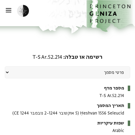
ף הבית
ילוג לתוכן
הפעלת מצב כהה
פתי
רשימה או טבלה: T-S Ar.52.214
רשימה או טבלה
T-S Ar.52.214
מטא-דאטא
מספר מדף
T-S Ar.52.214
תאריך המסמך
Ḥeshvan 1556 Seleucid
(5 אוקטובר 1244–2 נובמבר 1244 CE)
שפות עיקריות
Arabic