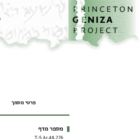
דף הבית
דילוג לתוכן
מ
פרטי מסמך
מספר מדף
מטא-דאטא
T-S Ar.48.276