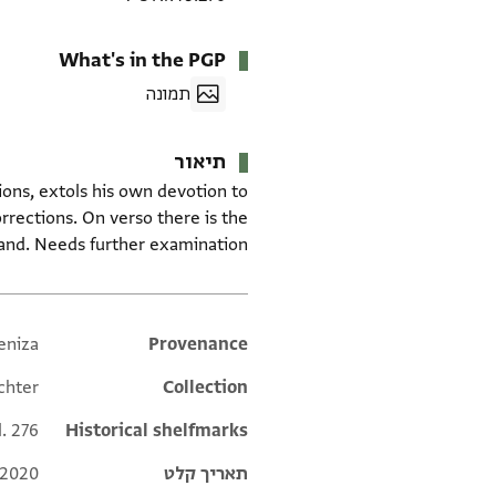
What's in the PGP
תמונה
תיאור
ions, extols his own devotion to
rections. On verso there is the
and. Needs further examination.
eniza
Additional metadata
Provenance
chter
Collection
l. 276
Historical shelfmarks
תאריך קלט
 2020