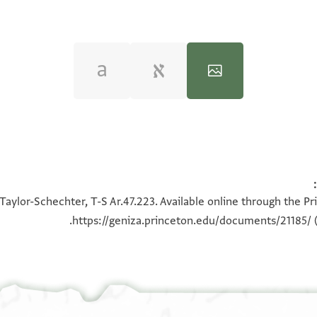
100%
100%
100%
100%
Taylor-Schechter, T-S Ar.47.223. Available online through the Pr
https://geniza.princeton.edu/documents/21185/
(