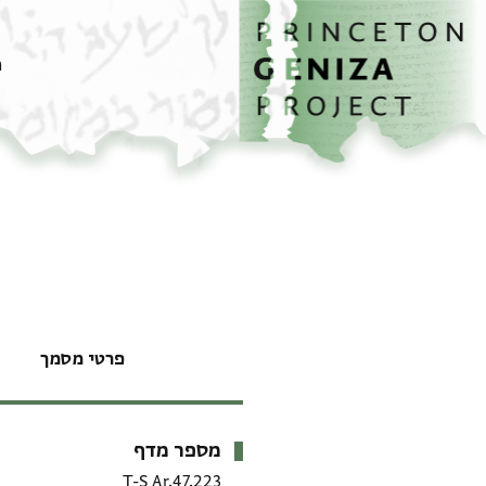
דף הבית
דילוג לתוכן
מ
פרטי מסמך
מספר מדף
מטא-דאטא
T-S Ar.47.223