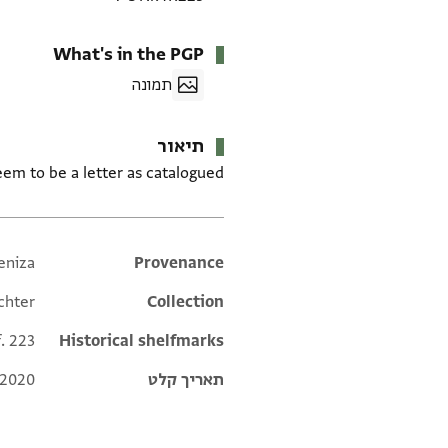
What's in the PGP
תמונה
תיאור
seem to be a letter as catalogued.
eniza
Additional metadata
Provenance
chter
Collection
f. 223
Historical shelfmarks
תאריך קלט
 2020