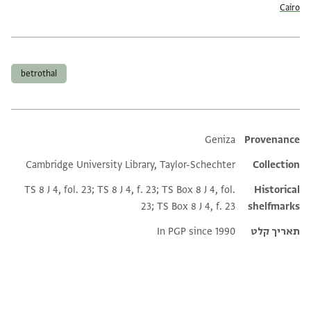
Cairo
תגים
betrothal
Additional metadata
Geniza
Provenance
Cambridge University Library, Taylor-Schechter
Collection
TS 8 J 4, fol. 23; TS 8 J 4, f. 23; TS Box 8 J 4, fol.
Historical
23; TS Box 8 J 4, f. 23
shelfmarks
תאריך קלט
In PGP since 1990