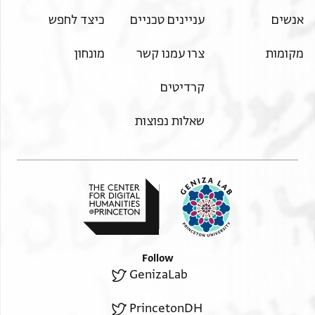
יהושע בר אברהם נע יוסף בר משה
אנשים
עניינים טכניים
כיצד לחפש
הכהן נע
מקומות
צרו עמנו קשר
מונחון
קרדיטים
שאלות נפוצות
Follow
GenizaLab
PrincetonDH