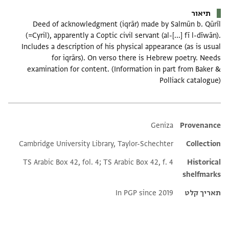
תיאור
Deed of acknowledgment (iqrār) made by Salmūn b. Qūrīl
(=Cyril), apparently a Coptic civil servant (al-[...] fī l-dīwān).
Includes a description of his physical appearance (as is usual
for iqrārs). On verso there is Hebrew poetry. Needs
examination for content. (Information in part from Baker &
Polliack catalogue)
Additional metadata
Geniza
Provenance
Cambridge University Library, Taylor-Schechter
Collection
TS Arabic Box 42, fol. 4; TS Arabic Box 42, f. 4
Historical
shelfmarks
תאריך קלט
In PGP since 2019